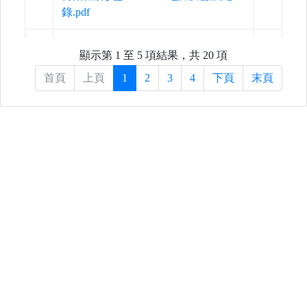
錄.pdf
5
20210902_110學年度第一次嚴重特殊
顯示第 1 至 5 項結果，共 20 項
傳染性肺炎_COVID-19_防疫會議紀
首頁
上頁
1
2
3
4
下頁
末頁
錄.pdf